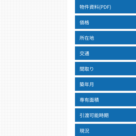
物件資料(PDF)
価格
所在地
交通
間取り
築年月
専有面積
引渡可能時期
現況